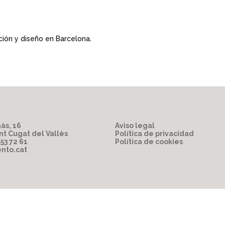
ción y diseño en Barcelona.
às, 16
Aviso legal
nt Cugat del Vallès
Política de privacidad
853 72 61
Política de cookies
nto.cat