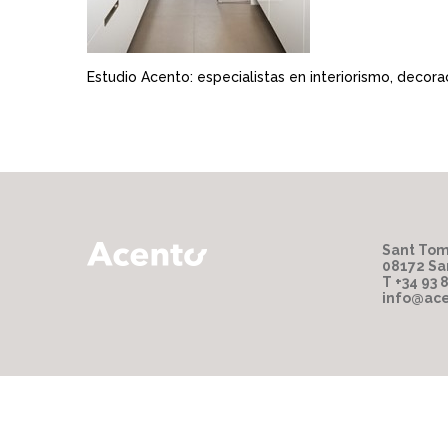
Estudio Acento: especialistas en interiorismo, decora
Sant Tom
08172 Sa
T +34 93 
info@ace