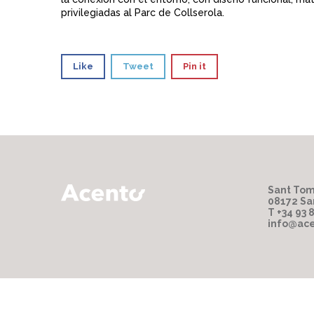
privilegiadas al Parc de Collserola.
Like
Tweet
Pin it
Sant Tom
08172 Sa
T +34 93 
info@ace