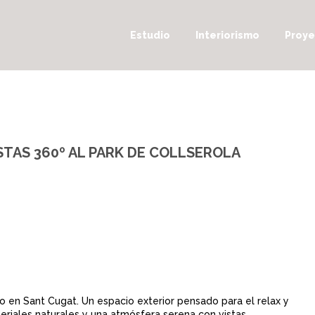
Estudio
Interiorismo
Proye
STAS 360º AL PARK DE COLLSEROLA
o en Sant Cugat. Un espacio exterior pensado para el relax y
teriales naturales y una atmósfera serena con vistas