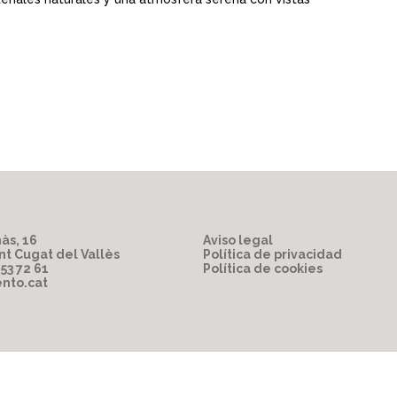
às, 16
Aviso legal
nt Cugat del Vallès
Política de privacidad
853 72 61
Política de cookies
nto.cat