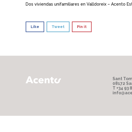
Dos viviendas unifamiliares en Valldoreix – Acento Es
Like
Tweet
Pin it
Sant Tom
08172 Sa
T +34 93 
info@ace