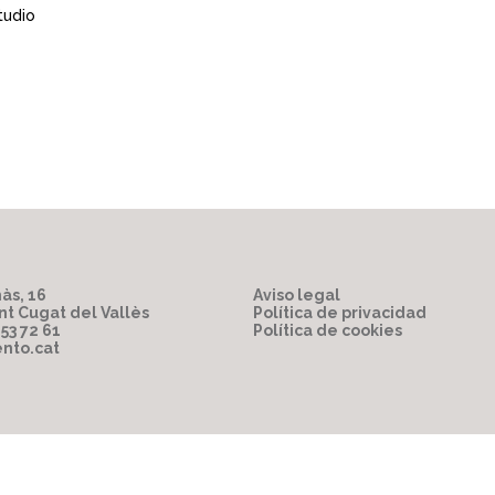
tudio
às, 16
Aviso legal
nt Cugat del Vallès
Política de privacidad
853 72 61
Política de cookies
nto.cat