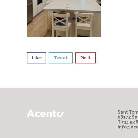
Like
Tweet
Pin it
Sant Tom
08172 Sa
T +34 93 
info@ace