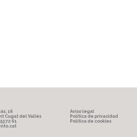
às, 16
Aviso legal
nt Cugat del Vallès
Política de privacidad
853 72 61
Política de cookies
nto.cat