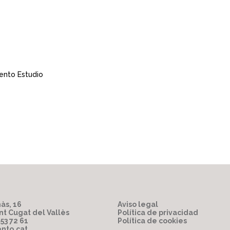
cento Estudio
às, 16
Aviso legal
nt Cugat del Vallès
Política de privacidad
853 72 61
Política de cookies
nto.cat