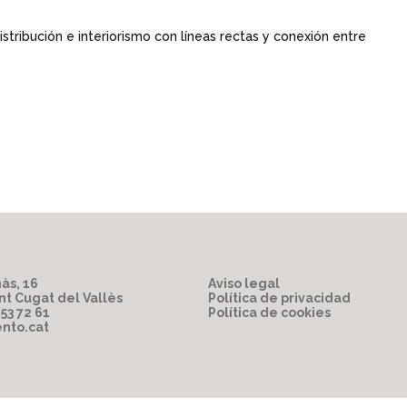
tribución e interiorismo con líneas rectas y conexión entre
às, 16
Aviso legal
nt Cugat del Vallès
Política de privacidad
853 72 61
Política de cookies
nto.cat