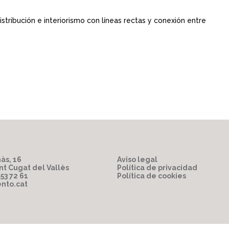
tribución e interiorismo con líneas rectas y conexión entre
às, 16
Aviso legal
nt Cugat del Vallès
Política de privacidad
853 72 61
Política de cookies
nto.cat