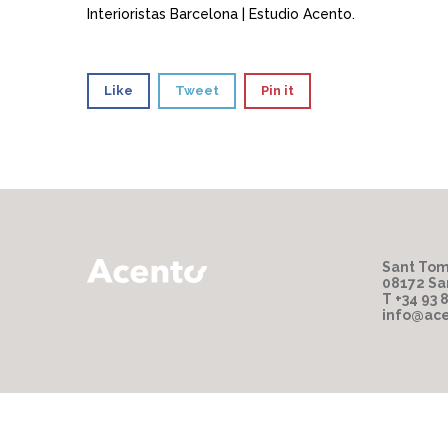
Interioristas Barcelona | Estudio Acento.
Like
Tweet
Pin it
Sant Tom
08172 Sa
T +34 93 
info@ace