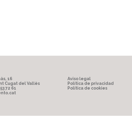
às, 16
Aviso legal
nt Cugat del Vallès
Política de privacidad
853 72 61
Política de cookies
nto.cat