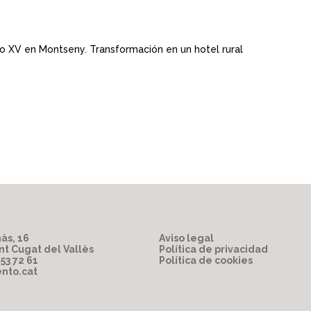
glo XV en Montseny. Transformación en un hotel rural
às, 16
Aviso legal
nt Cugat del Vallès
Política de privacidad
853 72 61
Política de cookies
nto.cat