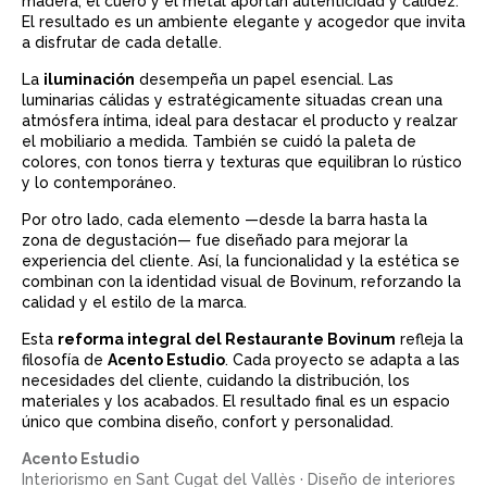
madera, el cuero y el metal aportan autenticidad y calidez.
El resultado es un ambiente elegante y acogedor que invita
a disfrutar de cada detalle.
La
iluminación
desempeña un papel esencial. Las
luminarias cálidas y estratégicamente situadas crean una
atmósfera íntima, ideal para destacar el producto y realzar
el mobiliario a medida. También se cuidó la paleta de
colores, con tonos tierra y texturas que equilibran lo rústico
y lo contemporáneo.
Por otro lado, cada elemento —desde la barra hasta la
zona de degustación— fue diseñado para mejorar la
experiencia del cliente. Así, la funcionalidad y la estética se
combinan con la identidad visual de Bovinum, reforzando la
calidad y el estilo de la marca.
Esta
reforma integral del Restaurante Bovinum
refleja la
filosofía de
Acento Estudio
. Cada proyecto se adapta a las
necesidades del cliente, cuidando la distribución, los
materiales y los acabados. El resultado final es un espacio
único que combina diseño, confort y personalidad.
Acento Estudio
Interiorismo en Sant Cugat del Vallès · Diseño de interiores