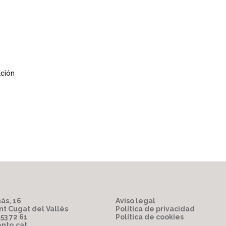
ación
às, 16
Aviso legal
nt Cugat del Vallès
Política de privacidad
853 72 61
Política de cookies
nto.cat