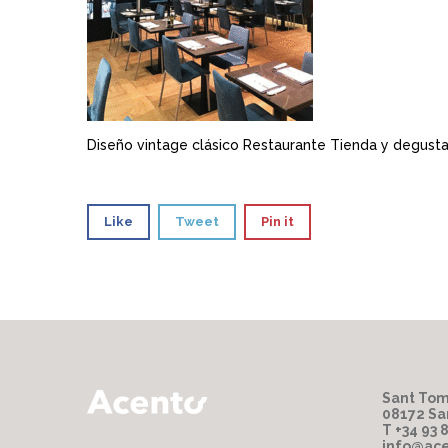
Diseño vintage clásico Restaurante Tienda y degust
Like
Tweet
Pin it
Sant Tom
08172 Sa
T +34 93 
info@ace