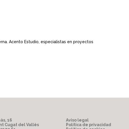
erna. Acento Estudio, especialistas en proyectos
às, 16
Aviso legal
nt Cugat del Vallès
Política de privacidad